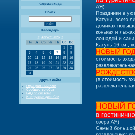
Форма входа
АЯ)
Праздники в уют
Поиск
Катуни, всего л
домиках повышен
Календарь
коньках и лыжах
«
Август 2026
»
лошадей и сани
Пн
Вт
Ср
Чт
Пт
Сб
Вс
Катунь 16 км , к
1
2
НОВЫЙ ГО
3
4
5
6
7
8
9
10
11
12
13
14
15
16
стоимость входи
17
18
19
20
21
22
23
развлекательна
24
25
26
27
28
29
30
РОЖДЕСТВ
31
(в стоимость вх
Друзья сайта
развлекательна
Официальный блог
Сообщество uCoz
FAQ по системе
Инструкции для uCoz
НОВЫЙ ГО
в гостинич
озера АЯ)
Самый большой 
развлечения: ко