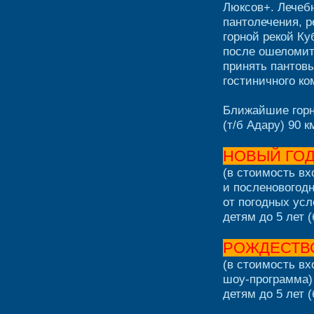
Люксов+. Лечеб
пантолечения, р
горной рекой Ку
после ошеломит
принять пантовы
гостиничного ко
Ближайшие горн
(т/б Адару) 90 
НОВЫЙ ГО
(в стоимость вх
и посленовогод
от погодных усл
детям до 5 лет 
РОЖДЕСТВ
(в стоимость вх
шоу-программа)
детям до 5 лет 