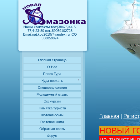
Наши контакты
тел:(38475)44-5-
77,4-23-80 сот.:89059102728
Email:nat.kov2010@yandex.ru ICQ
558059874
Главная страница
О Нас
Поиск Тура
Куда поехать
Cпецпредложения
Молодежный отдых
Экскурсии
Памятка туриста
Главная
|
Регис
Фотоальбомы
Гостевая книга
НОВЫЙ ГО
Обратная связь
Форум
на туристич