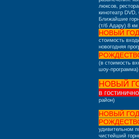
люксов, рестора
кинотеатр DVD, 
Ближайшие горн
(т/б Адару) 8 км
НОВЫЙ ГО
стоимость входи
новогодняя про
РОЖДЕСТВ
(в стоимость вх
шоу-программа)
НОВЫЙ ГО
в гостиничн
район)
НОВЫЙ ГО
РОЖДЕСТ
удивительном по
чистейший горн