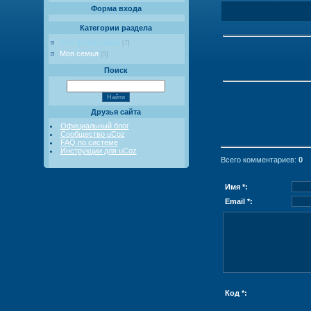
Форма входа
Категории раздела
Мои фотографии
[7]
Моя семья
[5]
Поиск
Друзья сайта
Официальный блог
Сообщество uCoz
FAQ по системе
Инструкции для uCoz
Всего комментариев
:
0
Имя *:
Email *:
Код *: