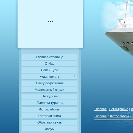
...
Главная страница
О Нас
Поиск Тура
Куда поехать
Cпецпредложения
Молодежный отдых
Экскурсии
Памятка туриста
Главная
|
Регистрация
|
В
Фотоальбомы
Гостевая книга
Главная
»
Фотоальбом
»
Обратная связь
Форум