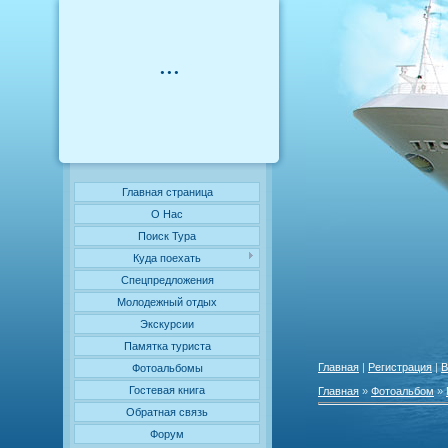
...
Главная страница
О Нас
Поиск Тура
Куда поехать
Cпецпредложения
Молодежный отдых
Экскурсии
Памятка туриста
Главная
|
Регистрация
|
В
Фотоальбомы
Гостевая книга
Главная
»
Фотоальбом
»
Обратная связь
Форум