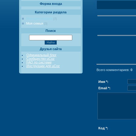
Форма входа
Категории раздела
Мои фотографии
[7]
Моя семья
[5]
Поиск
Друзья сайта
Официальный блог
Сообщество uCoz
FAQ по системе
Инструкции для uCoz
Всего комментариев
:
0
Имя *:
Email *:
Код *: