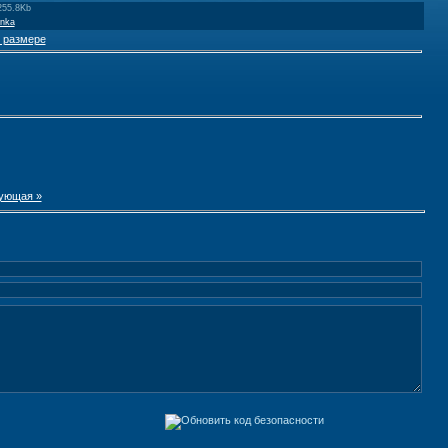
255.8Kb
nka
 размере
ующая »