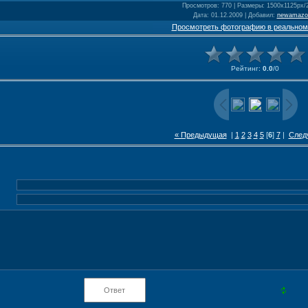
Просмотров
: 770 |
Размеры
: 1500x1125px/
Дата
: 01.12.2009 |
Добавил
:
newamazo
Просмотреть фотографию в реальном
Рейтинг
:
0.0
/
0
« Предыдущая
|
1
2
3
4
5
[
6
]
7
|
След