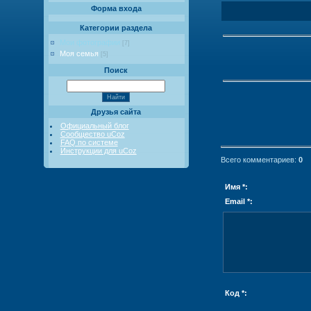
Форма входа
Категории раздела
Мои фотографии
[7]
Моя семья
[5]
Поиск
Друзья сайта
Официальный блог
Сообщество uCoz
FAQ по системе
Инструкции для uCoz
Всего комментариев
:
0
Имя *:
Email *:
Код *: